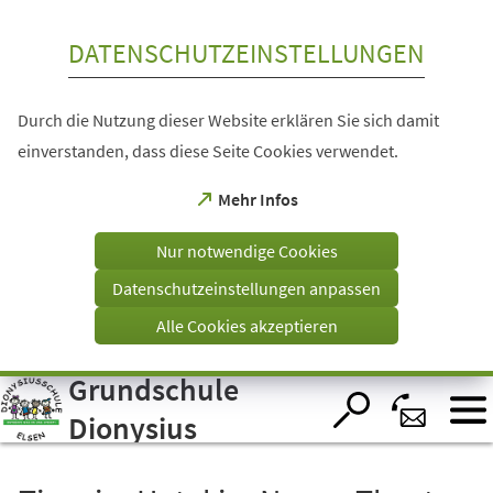
Inhalt anspringen
DATENSCHUTZEINSTELLUNGEN
Durch die Nutzung dieser Website erklären Sie sich damit
einverstanden, dass diese Seite Cookies verwendet.
(Öffnet
Mehr Infos
in
einem
Nur notwendige Cookies
neuen
Tab)
Datenschutzeinstellungen anpassen
Alle Cookies akzeptieren
Grundschule
Visuelle
Assistenzsoftware
öffnen.
Dionysius