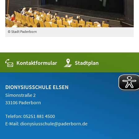
© Stadt Paderborn
Kontaktformular
(Öffnet
Stadtplan
in
einem
neuen
Tab)
DIONYSIUSSCHULE ELSEN
Simonstraße 2
33106 Paderborn
Telefon:
05251 881 4500
E-Mail: dionysiusschule@paderborn.de