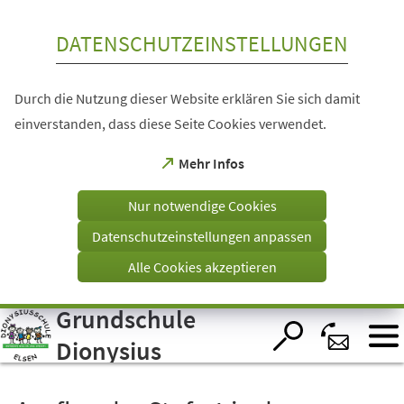
Inhalt anspringen
DATENSCHUTZEINSTELLUNGEN
Durch die Nutzung dieser Website erklären Sie sich damit
einverstanden, dass diese Seite Cookies verwendet.
(Öffnet
Mehr Infos
in
einem
Nur notwendige Cookies
neuen
Tab)
Datenschutzeinstellungen anpassen
Alle Cookies akzeptieren
Grundschule
Visuelle
Assistenzsoftware
öffnen.
Dionysius