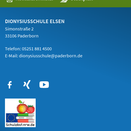
in
einem
neuen
Tab)
DIONYSIUSSCHULE ELSEN
Simonstraße 2
33106 Paderborn
Telefon:
05251 881 4500
E-Mail: dionysiusschule@paderborn.de