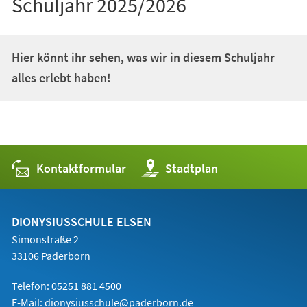
Schuljahr 2025/2026
Hier könnt ihr sehen, was wir in diesem Schuljahr
alles erlebt haben!
Kontaktformular
(Öffnet
Stadtplan
in
einem
neuen
Tab)
DIONYSIUSSCHULE ELSEN
Simonstraße 2
33106 Paderborn
Telefon:
05251 881 4500
E-Mail: dionysiusschule@paderborn.de