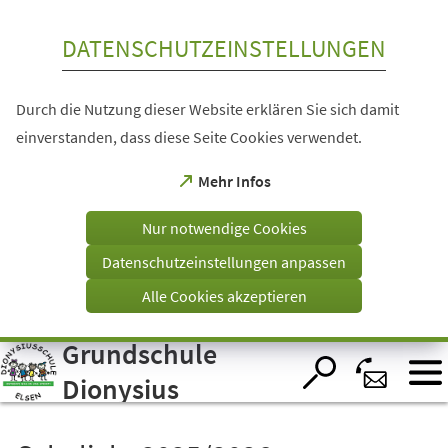
Inhalt anspringen
DATENSCHUTZEINSTELLUNGEN
Durch die Nutzung dieser Website erklären Sie sich damit
einverstanden, dass diese Seite Cookies verwendet.
(Öffnet
Mehr Infos
in
einem
Nur notwendige Cookies
neuen
Tab)
Datenschutzeinstellungen anpassen
Alle Cookies akzeptieren
Grundschule
Visuelle
Assistenzsoftware
öffnen.
Dionysius