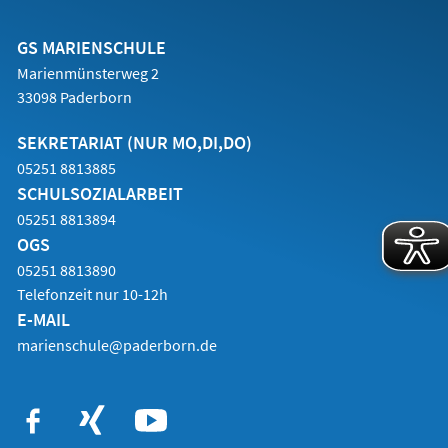
einem
neuen
Tab)
GS MARIENSCHULE
Marienmünsterweg 2
33098 Paderborn
SEKRETARIAT (NUR MO,DI,DO)
05251 8813885
SCHULSOZIALARBEIT
05251 8813894
OGS
05251 8813890
Telefonzeit nur 10-12h
E-MAIL
marienschule@paderborn.de