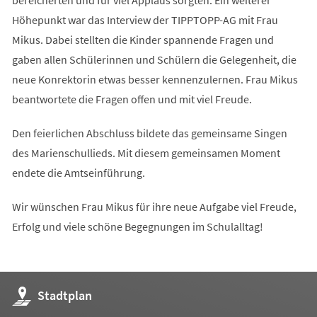
bereicherten und für viel Applaus sorgten. Ein weiterer
Höhepunkt war das Interview der TIPPTOPP-AG mit Frau
Mikus. Dabei stellten die Kinder spannende Fragen und
gaben allen Schülerinnen und Schülern die Gelegenheit, die
neue Konrektorin etwas besser kennenzulernen. Frau Mikus
beantwortete die Fragen offen und mit viel Freude.
Den feierlichen Abschluss bildete das gemeinsame Singen
des Marienschullieds. Mit diesem gemeinsamen Moment
endete die Amtseinführung.
Wir wünschen Frau Mikus für ihre neue Aufgabe viel Freude,
Erfolg und viele schöne Begegnungen im Schulalltag!
(Öffnet
Stadtplan
in