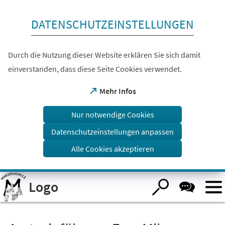
Inhalt anspringen
DATENSCHUTZEINSTELLUNGEN
Durch die Nutzung dieser Website erklären Sie sich damit
einverstanden, dass diese Seite Cookies verwendet.
(Öffnet
Mehr Infos
in
einem
Nur notwendige Cookies
neuen
Tab)
Datenschutzeinstellungen anpassen
Alle Cookies akzeptieren
Visuelle
Logo
Assistenzsoftware
öffnen.