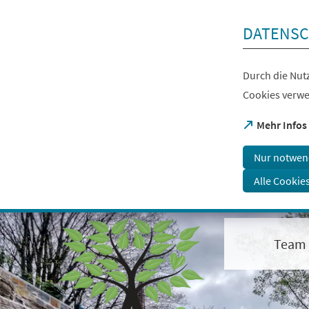
Inhalt anspringen
DATENSC
Durch die Nutz
Cookies verwe
(Öffnet
Mehr Infos
in
einem
Nur notwen
neuen
Tab)
Alle Cookie
Visuelle
Assistenzsoftware
öffnen.
Team
Mit
der
Tastatur
erreichbar
über
ALT