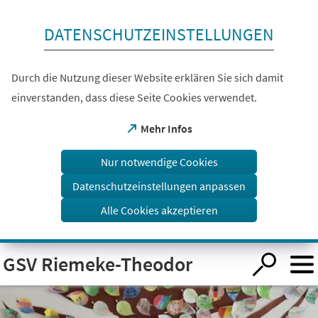
Inhalt anspringen
DATENSCHUTZEINSTELLUNGEN
Durch die Nutzung dieser Website erklären Sie sich damit
einverstanden, dass diese Seite Cookies verwendet.
(Öffnet
Mehr Infos
in
einem
Nur notwendige Cookies
neuen
Tab)
Datenschutzeinstellungen anpassen
Alle Cookies akzeptieren
Visuelle
GSV Riemeke-Theodor
Assistenzsoftware
öffnen.