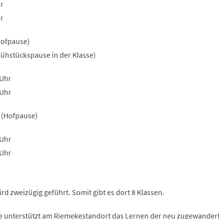
hr
hr
Hofpause)
rühstückspause in der Klasse)
 Uhr
 Uhr
r (Hofpause)
 Uhr
 Uhr
d zweizügig geführt. Somit gibt es dort 8 Klassen.
e unterstützt am Riemekestandort das Lernen der neu zugewander