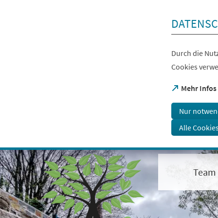
Inhalt anspringen
DATENSC
Durch die Nutz
Cookies verwe
(Öffnet
Mehr Infos
in
einem
Nur notwen
neuen
Tab)
Alle Cookie
Visuelle
Assistenzsoftware
öffnen.
Team
Mit
der
Tastatur
erreichbar
über
ALT