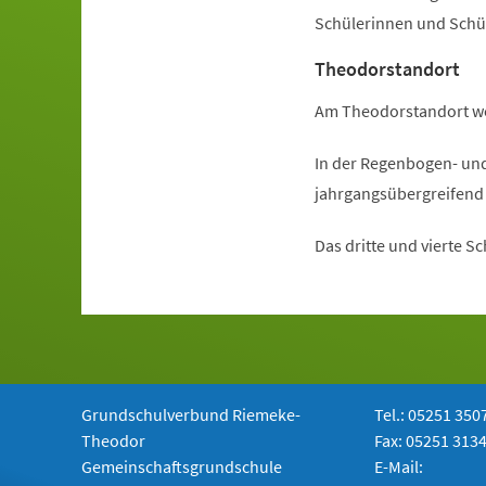
Schülerinnen und Schü
Theodorstandort
Am Theodorstandort wer
In der Regenbogen- un
jahrgangsübergreifend 
Das dritte und vierte S
Grundschulverbund Riemeke-
Tel.: 05251 350
Theodor
Fax: 05251 313
Gemeinschaftsgrundschule
E-Mail: