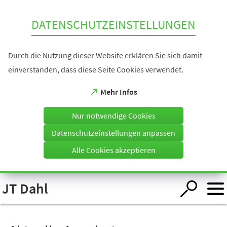
Inhalt anspringen
DATENSCHUTZEINSTELLUNGEN
Durch die Nutzung dieser Website erklären Sie sich damit
einverstanden, dass diese Seite Cookies verwendet.
(Öffnet
Mehr Infos
in
einem
Nur notwendige Cookies
neuen
Tab)
Datenschutzeinstellungen anpassen
Alle Cookies akzeptieren
Visuelle
JT Dahl
Assistenzsoftware
öffnen.