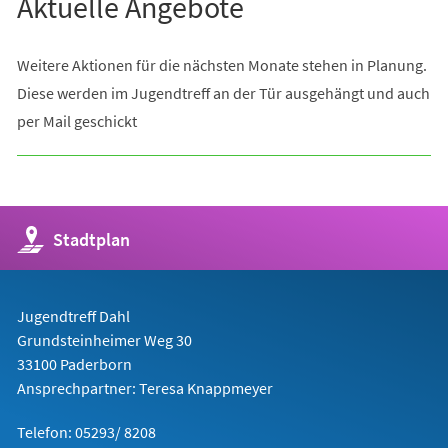
Aktuelle Angebote
Weitere Aktionen für die nächsten Monate stehen in Planung.
Diese werden im Jugendtreff an der Tür ausgehängt und auch
per Mail geschickt
(Öffnet
Stadtplan
in
einem
neuen
Tab)
Jugendtreff Dahl
Grundsteinheimer Weg 30
33100 Paderborn
Ansprechpartner: Teresa Knappmeyer
Telefon: 05293/ 8208