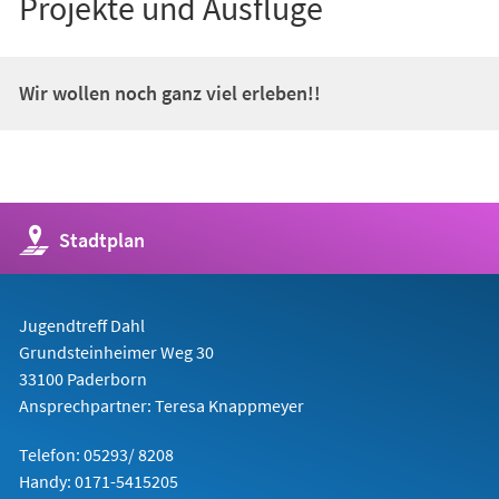
Projekte und Ausflüge
Wir wollen noch ganz viel erleben!!
(Öffnet
Stadtplan
in
einem
neuen
Tab)
Jugendtreff Dahl
Grundsteinheimer Weg 30
33100 Paderborn
Ansprechpartner: Teresa Knappmeyer
Telefon: 05293/ 8208
Handy: 0171-5415205