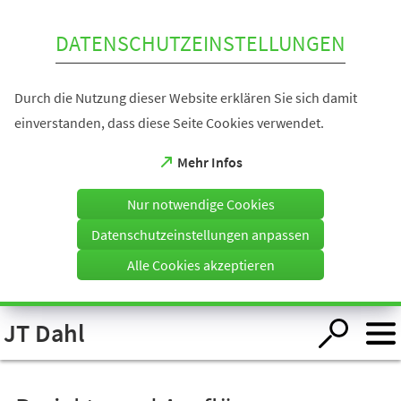
Inhalt anspringen
DATENSCHUTZEINSTELLUNGEN
Durch die Nutzung dieser Website erklären Sie sich damit
einverstanden, dass diese Seite Cookies verwendet.
(Öffnet
Mehr Infos
in
einem
Nur notwendige Cookies
neuen
Tab)
Datenschutzeinstellungen anpassen
Alle Cookies akzeptieren
Visuelle
JT Dahl
Assistenzsoftware
öffnen.