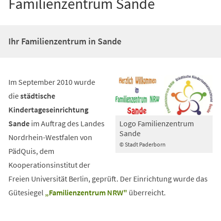
Familienzentrum Sande
Ihr Familienzentrum in Sande
Im September 2010 wurde
die
städtische
Kindertageseinrichtung
Logo Familienzentrum
Sande
im Auftrag des Landes
Sande
Nordrhein-Westfalen von
© Stadt Paderborn
PädQuis, dem
Kooperationsinstitut der
Freien Universität Berlin, geprüft. Der Einrichtung wurde das
Gütesiegel
„Familienzentrum NRW"
überreicht.