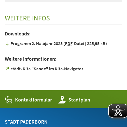
einem
neuen
Tab)
WEITERE INFOS
Downloads:
Programm 2. Halbjahr 2025
PDF
-Datei
225,95 kB
Weitere Informationen:
(Öffnet
städt. Kita "Sande" im Kita-Navigator
in
einem
neuen
Tab)
Kontaktformular
(Öffnet
Stadtplan
in
einem
neuen
Tab)
STADT PADERBORN