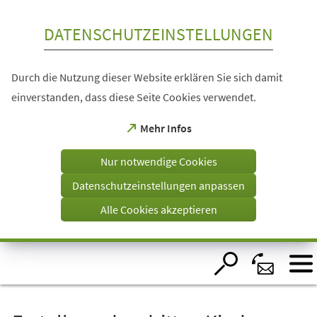
Inhalt anspringen
DATENSCHUTZEINSTELLUNGEN
Durch die Nutzung dieser Website erklären Sie sich damit
einverstanden, dass diese Seite Cookies verwendet.
(Öffnet
Mehr Infos
in
einem
Nur notwendige Cookies
neuen
Tab)
Datenschutzeinstellungen anpassen
Alle Cookies akzeptieren
Visuelle
Assistenzsoftware
öffnen.