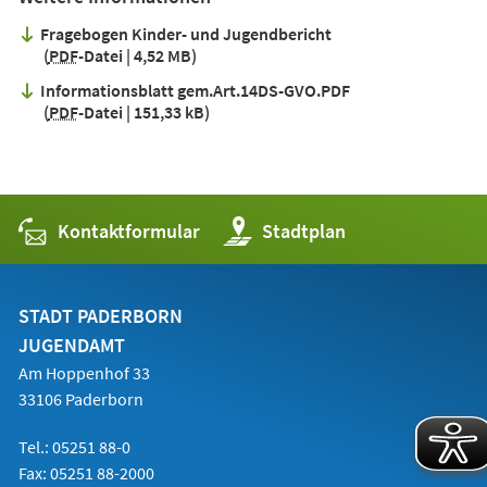
Fragebogen Kinder- und Jugendbericht
PDF
-Datei
4,52 MB
Informationsblatt gem.Art.14DS-GVO.PDF
PDF
-Datei
151,33 kB
Kontaktformular
(Öffnet
Stadtplan
in
einem
neuen
Tab)
STADT PADERBORN
JUGENDAMT
Am Hoppenhof 33
33106 Paderborn
Tel.: 05251 88-0
Fax: 05251 88-2000