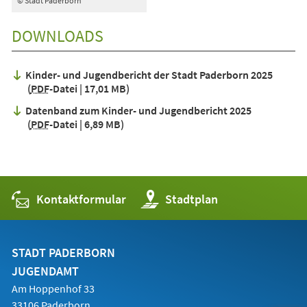
© Stadt Paderborn
DOWNLOADS
Kinder- und Jugendbericht der Stadt Paderborn 2025
PDF
-Datei
17,01 MB
Datenband zum Kinder- und Jugendbericht 2025
PDF
-Datei
6,89 MB
Kontaktformular
(Öffnet
Stadtplan
in
einem
neuen
Tab)
STADT PADERBORN
JUGENDAMT
Am Hoppenhof 33
33106 Paderborn