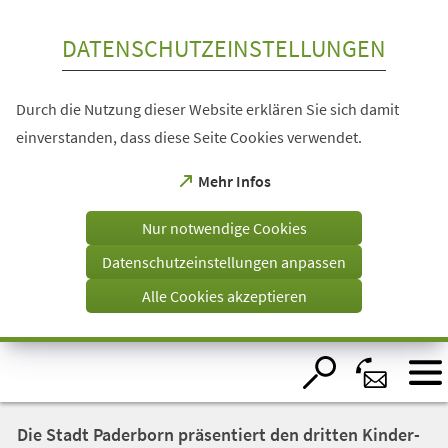
Inhalt anspringen
DATENSCHUTZEINSTELLUNGEN
Durch die Nutzung dieser Website erklären Sie sich damit
einverstanden, dass diese Seite Cookies verwendet.
(Öffnet
Mehr Infos
in
einem
Nur notwendige Cookies
neuen
Tab)
Datenschutzeinstellungen anpassen
Alle Cookies akzeptieren
Visuelle
Assistenzsoftware
öffnen.
Die Stadt Paderborn präsentiert den dritten Kinder-