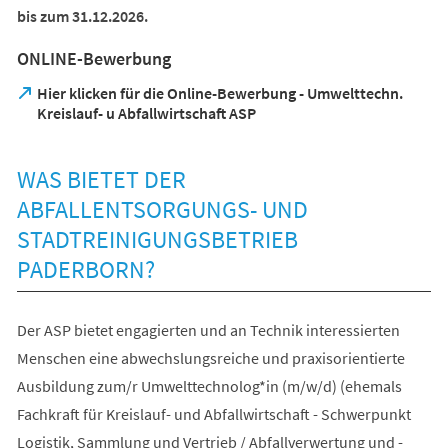
bis zum 31.12.2026.
ONLINE-Bewerbung
Hier klicken für die Online-Bewerbung - Umwelttechn.
(Öffnet
Kreislauf- u Abfallwirtschaft ASP
in
einem
neuen
WAS BIETET DER
Tab)
ABFALLENTSORGUNGS- UND
STADTREINIGUNGSBETRIEB
PADERBORN?
Der ASP bietet engagierten und an Technik interessierten
Menschen eine abwechslungsreiche und praxisorientierte
Ausbildung zum/r Umwelttechnolog*in (m/w/d) (ehemals
Fachkraft für Kreislauf- und Abfallwirtschaft - Schwerpunkt
Logistik, Sammlung und Vertrieb / Abfallverwertung und -