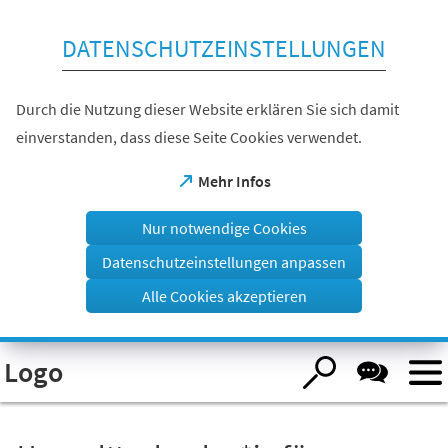
Inhalt anspringen
DATENSCHUTZEINSTELLUNGEN
Durch die Nutzung dieser Website erklären Sie sich damit
einverstanden, dass diese Seite Cookies verwendet.
(Öffnet
Mehr Infos
in
einem
Nur notwendige Cookies
neuen
Tab)
Datenschutzeinstellungen anpassen
Alle Cookies akzeptieren
Visuelle
Logo
Assistenzsoftware
öffnen.