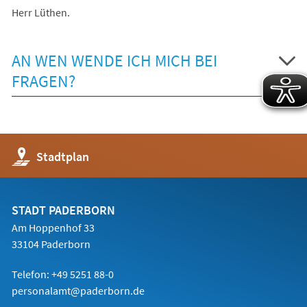
Herr Lüthen.
AN WEN WENDE ICH MICH BEI
FRAGEN?
(Öffnet
Stadtplan
in
einem
neuen
Tab)
STADT PADERBORN
Am Hoppenhof 33
33104 Paderborn
Telefon: +49 5251 88-0
personalamt@paderborn.de