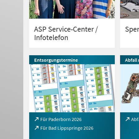
ASP Service-Center /
Spe
Infotelefon
Entsorgungstermine
Abfall
(Öffnet
Für Paderborn 2026
(Öffne
Abf
in
in
(Öffnet
Für Bad Lippspringe 2026
einem
einem
in
neuen
neuen