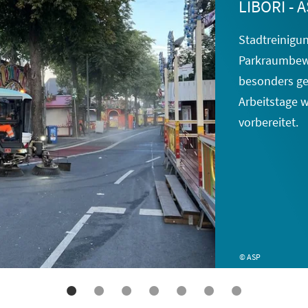
LIBORI - 
Stadtreinigu
Parkraumbewi
besonders gef
Arbeitstage
w
vorbereitet.
© ASP