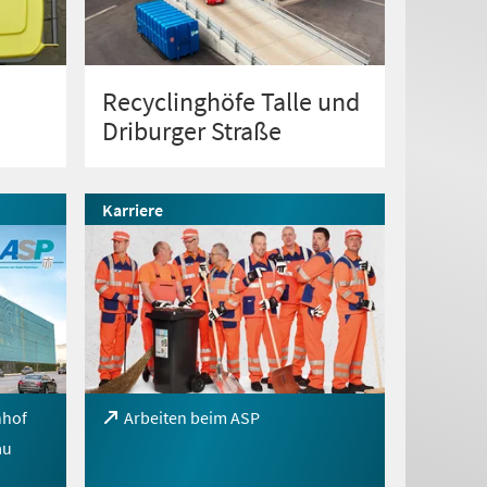
Recyclinghöfe Talle und
Driburger Straße
Karriere
nhof
(Öffnet
Arbeiten beim ASP
in
au
einem
neuen