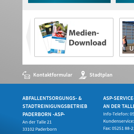
einem
Tab)
Tab)
neuen
Tab)
vor
Kontaktformular
(Öffnet
Stadtplan
in
einem
neuen
Tab)
ABFALLENTSORGUNGS- &
ASP-SERVIC
STADTREINIGUNGSBETRIEB
AN DER TALL
PADERBORN -ASP-
Info-Telefon: 
Kundenservice:
An der Talle 21
Fax: 05251 88-
33102 Paderborn