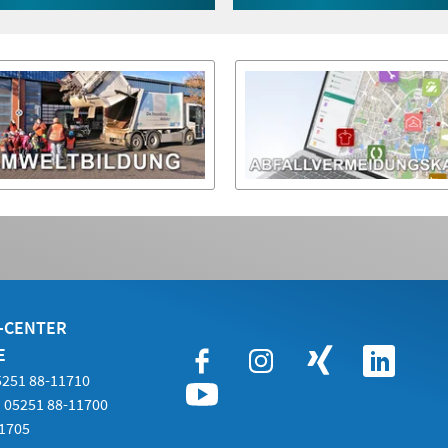
einem
Tab)
neuen
Tab)
E-CENTER
E
05251 88-11710
 05251 88-11700
21705