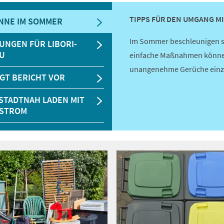
TIPPS FÜR DEN UMGANG M
NNE IM SOMMER
Im Sommer beschleunigen si
UNGEN FÜR LIBORI-
U
einfache Maßnahmen können
unangenehme Gerüche ein
EGT BERICHT VOR
STADTNAH LADEN MIT
STROM