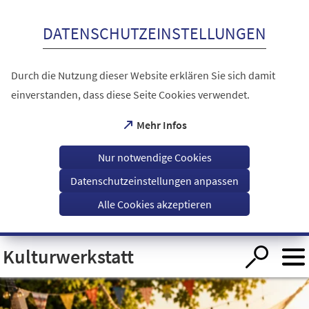
Inhalt anspringen
DATENSCHUTZEINSTELLUNGEN
Durch die Nutzung dieser Website erklären Sie sich damit
einverstanden, dass diese Seite Cookies verwendet.
(Öffnet
Mehr Infos
in
einem
Nur notwendige Cookies
neuen
Tab)
Datenschutzeinstellungen anpassen
Alle Cookies akzeptieren
Visuelle
Kulturwerkstatt
Assistenzsoftware
öffnen.