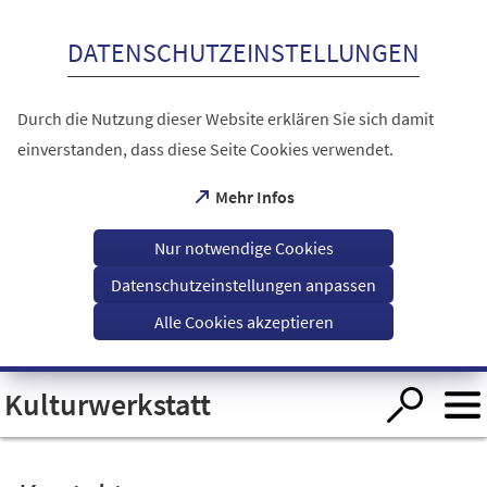
Inhalt anspringen
DATENSCHUTZEINSTELLUNGEN
Durch die Nutzung dieser Website erklären Sie sich damit
einverstanden, dass diese Seite Cookies verwendet.
(Öffnet
Mehr Infos
in
einem
Nur notwendige Cookies
neuen
Tab)
Datenschutzeinstellungen anpassen
Alle Cookies akzeptieren
Visuelle
Kulturwerkstatt
Assistenzsoftware
öffnen.