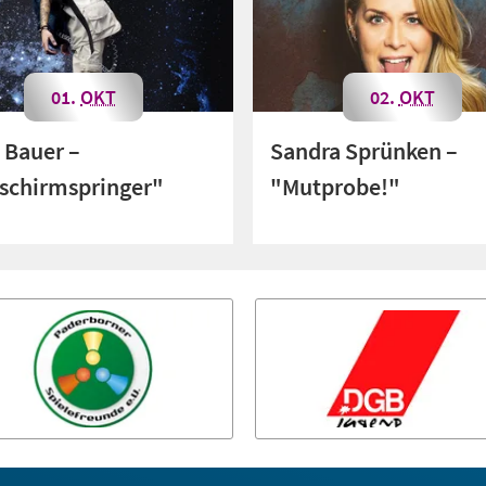
01.
OKT
02.
OKT
 Bauer –
Sandra Sprünken –
lschirmspringer"
"Mutprobe!"