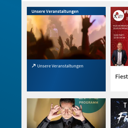
Unsere Veranstaltungen
(Öffnet
Unsere Veranstaltungen
in
Fies
einem
neuen
Tab)