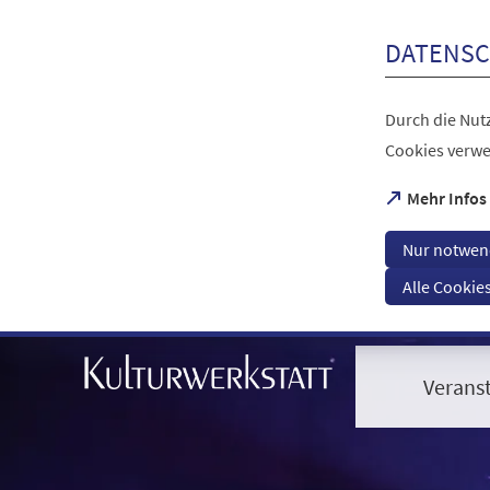
Inhalt anspringen
DATENSC
Durch die Nutz
Cookies verwe
(Öffnet
Mehr Infos
in
einem
Nur notwen
neuen
Tab)
Alle Cookie
Visuelle
Assistenzsoftware
öffnen.
Verans
Mit
der
Tastatur
erreichbar
über
ALT