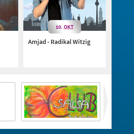
10.
OKT
Amjad - Radikal Witzig
zurück