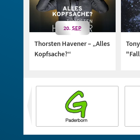
20.
SEP
Thorsten Havener – „Alles
Tony
Kopfsache?“
"Fal
vor