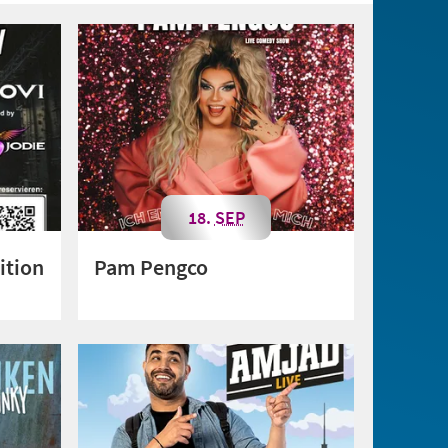
18.
SEP
ition
Pam Pengco