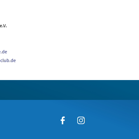
e.V.
e
de
club.de