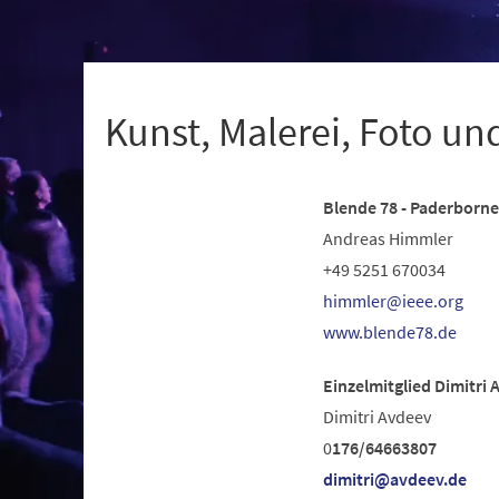
+
1
Kunst, Malerei, Foto un
Blende 78 - Paderborne
Andreas Himmler
+49 5251 670034
himmler
ieee
org
(Öffnet
www.blende78.de
in
Einzelmitglied Dimitri
einem
Dimitri Avdeev
neuen
0
176/64663807
Tab)
dimitri
avdeev
de