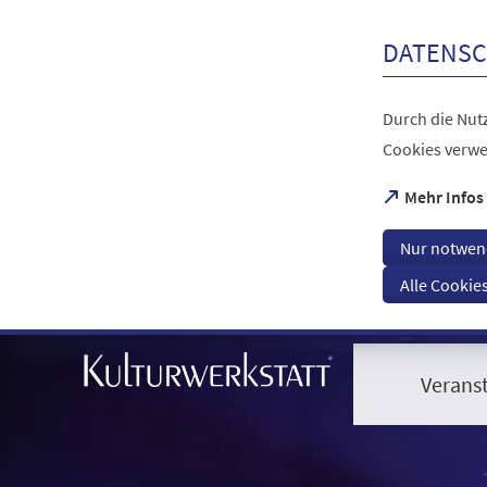
Inhalt anspringen
DATENSC
Durch die Nutz
Cookies verwe
(Öffnet
Mehr Infos
in
einem
Nur notwen
neuen
Tab)
Alle Cookie
Visuelle
Assistenzsoftware
öffnen.
Verans
Mit
der
Tastatur
erreichbar
über
ALT