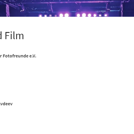
d Film
r Fotofreunde e.V.
 Avdeev