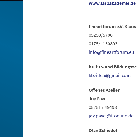
www.farbakademie.de
fineartforum e.V. Klaus
05250/5700
0175/4130803
info
fineartforum
eu
Kultur- und Bildungsze
kbzidea
gmail
com
Offenes Atelier
Joy Pavel
05251 / 49498
joy.pavel
t-online
de
Olav Schiedel