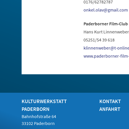
0176/62782787
onkel.olav
gmail
com
Paderborner Film-Club 
Hans Kurt Linnenweber
05251/54 39 618
klinnenweber
t-onlin
(Öffnet
www.paderborner-film-
in
einem
neuen
Tab)
KULTURWERKSTATT
KONTAKT
PADERBORN
ANFAHRT
Bahnhofstraße 64
33102 Paderborn