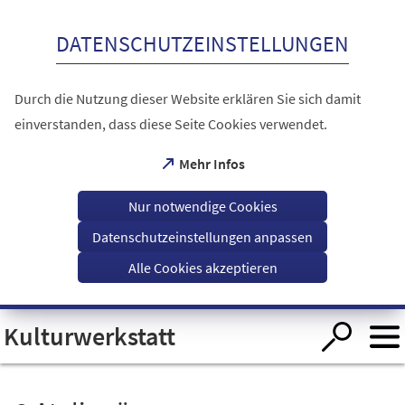
Inhalt anspringen
DATENSCHUTZEINSTELLUNGEN
Durch die Nutzung dieser Website erklären Sie sich damit
einverstanden, dass diese Seite Cookies verwendet.
(Öffnet
Mehr Infos
in
einem
Nur notwendige Cookies
neuen
Tab)
Datenschutzeinstellungen anpassen
Alle Cookies akzeptieren
Visuelle
Kulturwerkstatt
Assistenzsoftware
öffnen.