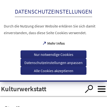
Inhalt anspringen
DATENSCHUTZEINSTELLUNGEN
Durch die Nutzung dieser Website erklären Sie sich damit
einverstanden, dass diese Seite Cookies verwendet.
(Öffnet
Mehr Infos
in
einem
Nur notwendige Cookies
neuen
Tab)
Datenschutzeinstellungen anpassen
Alle Cookies akzeptieren
Visuelle
Kulturwerkstatt
Assistenzsoftware
öffnen.