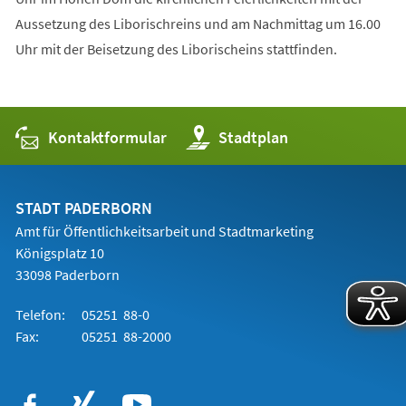
Aussetzung des Liborischreins und am Nachmittag um 16.00
Uhr mit der Beisetzung des Liborischeins stattfinden.
Kontaktformular
(Öffnet
Stadtplan
in
einem
neuen
Tab)
STADT PADERBORN
Amt für Öffentlichkeitsarbeit und Stadtmarketing
Königsplatz 10
33098 Paderborn
Telefon:
05251 88-0
Fax:
05251 88-2000