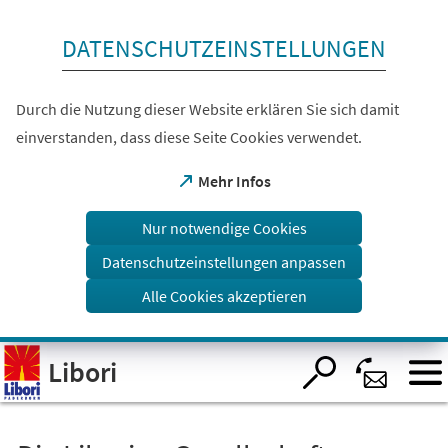
Inhalt anspringen
DATENSCHUTZEINSTELLUNGEN
Durch die Nutzung dieser Website erklären Sie sich damit
einverstanden, dass diese Seite Cookies verwendet.
(Öffnet
Mehr Infos
in
einem
Nur notwendige Cookies
neuen
Tab)
Datenschutzeinstellungen anpassen
Alle Cookies akzeptieren
Visuelle
Libori
Assistenzsoftware
öffnen.