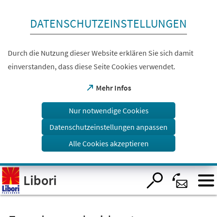
Inhalt anspringen
DATENSCHUTZEINSTELLUNGEN
Durch die Nutzung dieser Website erklären Sie sich damit
einverstanden, dass diese Seite Cookies verwendet.
(Öffnet
Mehr Infos
in
einem
Nur notwendige Cookies
neuen
Tab)
Datenschutzeinstellungen anpassen
Alle Cookies akzeptieren
Visuelle
Libori
Assistenzsoftware
öffnen.