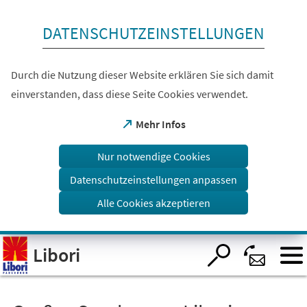
Inhalt anspringen
DATENSCHUTZEINSTELLUNGEN
Durch die Nutzung dieser Website erklären Sie sich damit
einverstanden, dass diese Seite Cookies verwendet.
(Öffnet
Mehr Infos
in
einem
Nur notwendige Cookies
neuen
Tab)
Datenschutzeinstellungen anpassen
Alle Cookies akzeptieren
Visuelle
Libori
Assistenzsoftware
öffnen.