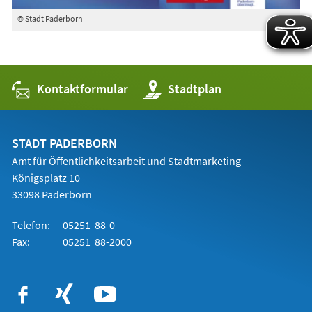
© Stadt Paderborn
Kontaktformular
(Öffnet
Stadtplan
in
einem
neuen
Tab)
STADT PADERBORN
Amt für Öffentlichkeitsarbeit und Stadtmarketing
Königsplatz 10
33098 Paderborn
Telefon:
05251 88-0
Fax:
05251 88-2000