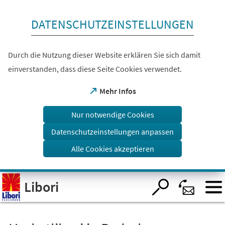
Inhalt anspringen
DATENSCHUTZEINSTELLUNGEN
Durch die Nutzung dieser Website erklären Sie sich damit
einverstanden, dass diese Seite Cookies verwendet.
(Öffnet
Mehr Infos
in
einem
Nur notwendige Cookies
neuen
Tab)
Datenschutzeinstellungen anpassen
Alle Cookies akzeptieren
Visuelle
Libori
Assistenzsoftware
öffnen.