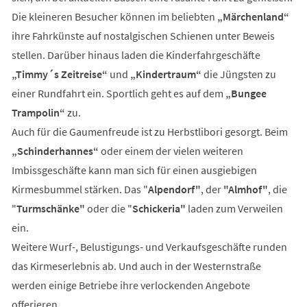
Die kleineren Besucher können im beliebten
„Märchenland“
ihre Fahrkünste auf nostalgischen Schienen unter Beweis
stellen. Darüber hinaus laden die Kinderfahrgeschäfte
„Timmy´s Zeitreise“
und
„Kindertraum“
die Jüngsten zu
einer Rundfahrt ein. Sportlich geht es auf dem
„Bungee
Trampolin“
zu.
Auch für die Gaumenfreude ist zu Herbstlibori gesorgt. Beim
„Schinderhannes“
oder einem der vielen weiteren
Imbissgeschäfte kann man sich für einen ausgiebigen
Kirmesbummel stärken. Das "
Alpendorf"
, der
"Almhof"
, die
"
Turmschänke"
oder die "
Schickeria"
laden zum Verweilen
ein.
Weitere Wurf-, Belustigungs- und Verkaufsgeschäfte runden
das Kirmeserlebnis ab. Und auch in der Westernstraße
werden einige Betriebe ihre verlockenden Angebote
offerieren.