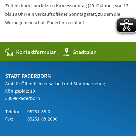
Zudem findet am letzten Kirmessonntag (29. Oktober, von 13
bis 18 Uhr) ein verkaufsoffener Sonntag statt, zu dem die
Werbegemeinschaft Paderborn einlädt.
Kontaktformular
(Öffnet
Stadtplan
in
einem
neuen
Tab)
STADT PADERBORN
Amt für Öffentlichkeitsarbeit und Stadtmarketing
Königsplatz 10
33098 Paderborn
Telefon:
05251 88-0
Fax:
05251 88-2000