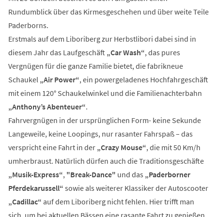
Rundumblick über das Kirmesgeschehen und über weite Teile
Paderborns.
Erstmals auf dem Liboriberg zur Herbstlibori dabei sind in
diesem Jahr das Laufgeschäft
„Car Wash“
, das pures
Vergnügen für die ganze Familie bietet, die fabrikneue
Schaukel
„Air Power“
, ein powergeladenes Hochfahrgeschäft
mit einem 120° Schaukelwinkel und die Familienachterbahn
„Anthony’s Abenteuer“
.
Fahrvergnügen in der ursprünglichen Form- keine Sekunde
Langeweile, keine Loopings, nur rasanter Fahrspaß – das
verspricht eine Fahrt in der
„Crazy Mouse“
, die mit 50 Km/h
umherbraust. Natürlich dürfen auch die Traditionsgeschäfte
„Musik-Express“
,
"Break-Dance"
und das
„Paderborner
Pferdekarussell“
sowie als weiterer Klassiker der Autoscooter
„Cadillac“
auf dem Liboriberg nicht fehlen. Hier trifft man
sich, um bei aktuellen Bässen eine rasante Fahrt zu genießen.