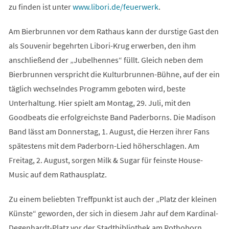
(Öffnet
zu finden ist unter
www.libori.de/feuerwerk
.
in
Am Bierbrunnen vor dem Rathaus kann der durstige Gast den
einem
als Souvenir begehrten Libori-Krug erwerben, den ihm
neuen
anschließend der „Jubelhennes“ füllt. Gleich neben dem
Tab)
Bierbrunnen verspricht die Kulturbrunnen-Bühne, auf der ein
täglich wechselndes Programm geboten wird, beste
Unterhaltung. Hier spielt am Montag, 29. Juli, mit den
Goodbeats die erfolgreichste Band Paderborns. Die Madison
Band lässt am Donnerstag, 1. August, die Herzen ihrer Fans
spätestens mit dem Paderborn-Lied höherschlagen. Am
Freitag, 2. August, sorgen Milk & Sugar für feinste House-
Music auf dem Rathausplatz.
Zu einem beliebten Treffpunkt ist auch der „Platz der kleinen
Künste“ geworden, der sich in diesem Jahr auf dem Kardinal-
Degenhardt-Platz vor der Stadtbibliothek am Rothoborn