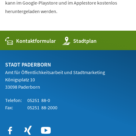
kann im Google-Playstore und im Applestore kostenlos
heruntergeladen werden.
Kontaktformular
(Öffnet
Stadtplan
in
einem
neuen
Tab)
STADT PADERBORN
Amt für Öffentlichkeitsarbeit und Stadtmarketing
Königsplatz 10
33098 Paderborn
Telefon:
05251 88-0
Fax:
05251 88-2000