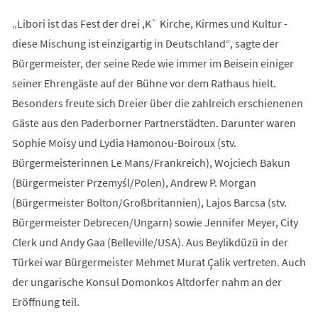
„Libori ist das Fest der drei ,K` Kirche, Kirmes und Kultur -
diese Mischung ist einzigartig in Deutschland“, sagte der
Bürgermeister, der seine Rede wie immer im Beisein einiger
seiner Ehrengäste auf der Bühne vor dem Rathaus hielt.
Besonders freute sich Dreier über die zahlreich erschienenen
Gäste aus den Paderborner Partnerstädten. Darunter waren
Sophie Moisy und Lydia Hamonou-Boiroux (stv.
Bürgermeisterinnen Le Mans/Frankreich), Wojciech Bakun
(Bürgermeister Przemyśl/Polen), Andrew P. Morgan
(Bürgermeister Bolton/Großbritannien), Lajos Barcsa (stv.
Bürgermeister Debrecen/Ungarn) sowie Jennifer Meyer, City
Clerk und Andy Gaa (Belleville/USA). Aus Beylikdüzü in der
Türkei war Bürgermeister Mehmet Murat Çalik vertreten. Auch
der ungarische Konsul Domonkos Altdorfer nahm an der
Eröffnung teil.