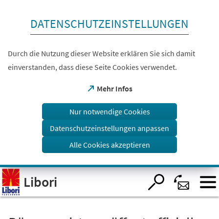
Inhalt anspringen
DATENSCHUTZEINSTELLUNGEN
Durch die Nutzung dieser Website erklären Sie sich damit
einverstanden, dass diese Seite Cookies verwendet.
(Öffnet
Mehr Infos
in
einem
Nur notwendige Cookies
neuen
Tab)
Datenschutzeinstellungen anpassen
Alle Cookies akzeptieren
Visuelle
Libori
Assistenzsoftware
öffnen.