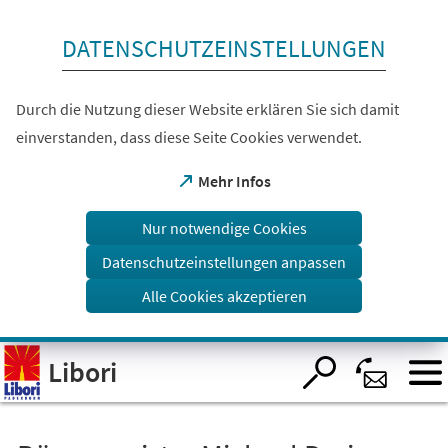
Inhalt anspringen
DATENSCHUTZEINSTELLUNGEN
Durch die Nutzung dieser Website erklären Sie sich damit
einverstanden, dass diese Seite Cookies verwendet.
(Öffnet
Mehr Infos
in
einem
Nur notwendige Cookies
neuen
Tab)
Datenschutzeinstellungen anpassen
Alle Cookies akzeptieren
Visuelle
Libori
Assistenzsoftware
öffnen.