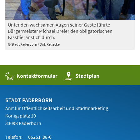
Unter den wachsamen Augen seiner Gäste führte
Bürgermeister Michael Dreier den obligatorischen
Fassbieranstich durch.
© Stadt Paderborn / Dirk Rellecke
Kontaktformular
(Öffnet
Stadtplan
in
einem
neuen
Tab)
STADT PADERBORN
Amt für Öffentlichkeitsarbeit und Stadtmarketing
Königsplatz 10
33098 Paderborn
Telefon:
05251 88-0