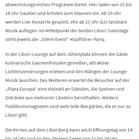
abwechslungsreiches Programm bietet. Hier laden von 15 bis
18 Uhr Gaukler und Artisten zum Staunen ein. Ab 19 Uhr
werden Live-Konzerte gespielt, ehe ab 21 Uhr DJs tanzbare
Musik auflegen. Im Mittelpunkt der beiden Libori-Samstage
steht jeweils die „Silent-Event“-Kopfhörer-Party.
In der Libori-Lounge auf dem Jühenplatz können die Gäste
kulinarische Gaumenfreuden genießen, attraktive
Lichtinszenierungen erleben und den Klängen der Lounge-
Musik lauschen. Des Weiteren erwartet die Besucher auf der
„Plaza Europa“ eine Vielzahl an Ständen, die Speisen und
Getränke aus mehreren Ländern bereithalten. Weitere
Publikumsmagneten sind viele tolle Biergärten, die es nur zu
Libori gibt.
Die Kirmes auf dem Liboriberg kann am Eröffnungstag von 14
bis 24 Uhr und an den übrigen Tagen von 11 bis 24 Uhr