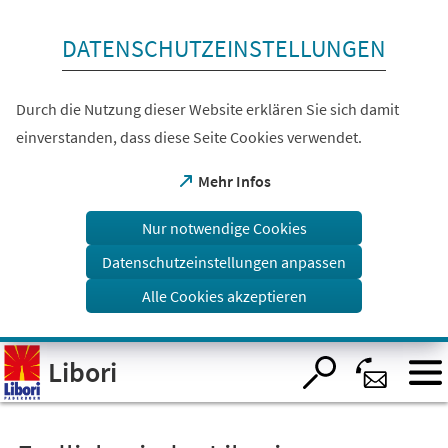
Inhalt anspringen
DATENSCHUTZEINSTELLUNGEN
Durch die Nutzung dieser Website erklären Sie sich damit
einverstanden, dass diese Seite Cookies verwendet.
(Öffnet
Mehr Infos
in
einem
Nur notwendige Cookies
neuen
Tab)
Datenschutzeinstellungen anpassen
Alle Cookies akzeptieren
Visuelle
Libori
Assistenzsoftware
öffnen.