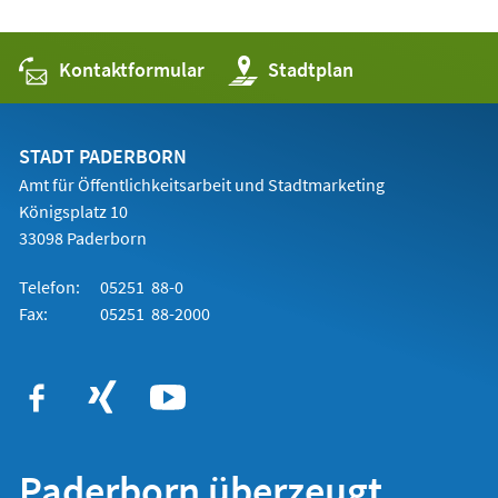
Kontaktformular
(Öffnet
Stadtplan
in
einem
neuen
Tab)
STADT PADERBORN
Amt für Öffentlichkeitsarbeit und Stadtmarketing
Königsplatz 10
33098 Paderborn
Telefon:
05251 88-0
Fax:
05251 88-2000
Paderborn überzeugt.