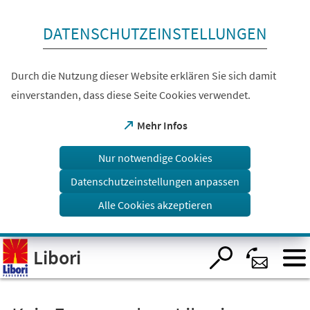
Inhalt anspringen
DATENSCHUTZEINSTELLUNGEN
Durch die Nutzung dieser Website erklären Sie sich damit
einverstanden, dass diese Seite Cookies verwendet.
(Öffnet
Mehr Infos
in
einem
Nur notwendige Cookies
neuen
Tab)
Datenschutzeinstellungen anpassen
Alle Cookies akzeptieren
Visuelle
Libori
Assistenzsoftware
öffnen.