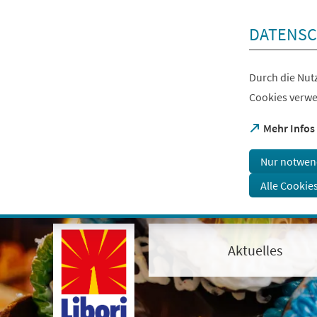
Inhalt anspringen
DATENSC
Durch die Nutz
Cookies verwe
(Öffnet
Mehr Infos
in
einem
Nur notwen
neuen
Tab)
Alle Cookie
Visuelle
Assistenzsoftware
öffnen.
Aktuelles
Mit
der
Tastatur
erreichbar
über
ALT