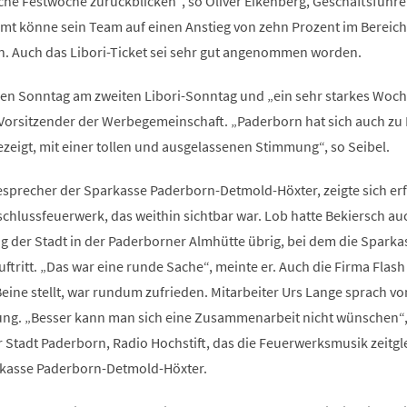
iche Festwoche zurückblicken“, so Oliver Eikenberg, Geschäftsführe
amt könne sein Team auf einen Anstieg von zehn Prozent im Bereich
n. Auch das Libori-Ticket sei sehr gut angenommen worden.
nen Sonntag am zweiten Libori-Sonntag und „ein sehr starkes Woc
 Vorsitzender der Werbegemeinschaft. „Paderborn hat sich auch zu L
zeigt, mit einer tollen und ausgelassenen Stimmung“, so Seibel.
sesprecher der Sparkasse Paderborn-Detmold-Höxter, zeigte sich er
chlussfeuerwerk, das weithin sichtbar war. Lob hatte Bekiersch au
 der Stadt in der Paderborner Almhütte übrig, bei dem die Sparka
ftritt. „Das war eine runde Sache“, meinte er. Auch die Firma Flash 
eine stellt, war rundum zufrieden. Mitarbeiter Urs Lange sprach vo
ung. „Besser kann man sich eine Zusammenarbeit nicht wünschen“
r Stadt Paderborn, Radio Hochstift, das die Feuerwerksmusik zeitgl
rkasse Paderborn-Detmold-Höxter.