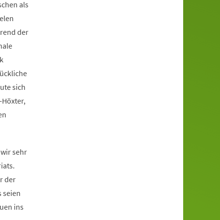
schen als
ielen
rend der
nale
k
lückliche
eute sich
-Höxter,
en
 wir sehr
iats.
r der
 seien
uen ins