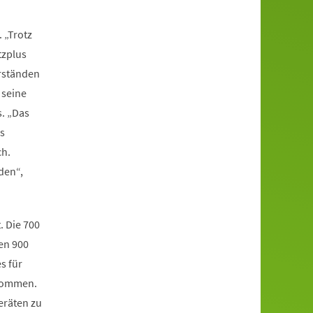
 „Trotz
tzplus
erständen
 seine
. „Das
s
ch.
den“,
. Die 700
en 900
s für
enommen.
eräten zu