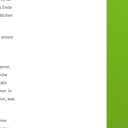
is Ende
tlichen
n einem
gener,
iche
„Wir
ner. In
den, was
eine