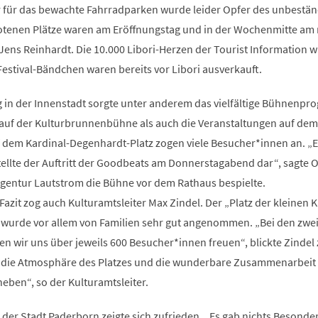
r für das bewachte Fahrradparken wurde leider Opfer des unbestä
otenen Plätze waren am Eröffnungstag und in der Wochenmitte am
Jens Reinhardt. Die 10.000 Libori-Herzen der Tourist Information 
 Festival-Bändchen waren bereits vor Libori ausverkauft.
g in der Innenstadt sorgte unter anderem das vielfältige Bühnenp
uf der Kulturbrunnenbühne als auch die Veranstaltungen auf dem 
f dem Kardinal-Degenhardt-Platz zogen viele Besucher*innen an. „E
ellte der Auftritt der Goodbeats am Donnerstagabend dar“, sagte O
Agentur Lautstrom die Bühne vor dem Rathaus bespielte.
Fazit zog auch Kulturamtsleiter Max Zindel. Der „Platz der kleinen 
k wurde vor allem von Familien sehr gut angenommen. „Bei den zwe
n wir uns über jeweils 600 Besucher*innen freuen“, blickte Zindel 
 die Atmosphäre des Platzes und die wunderbare Zusammenarbeit 
eben“, so der Kulturamtsleiter.
er Stadt Paderborn zeigte sich zufrieden. „Es gab nichts Besonder