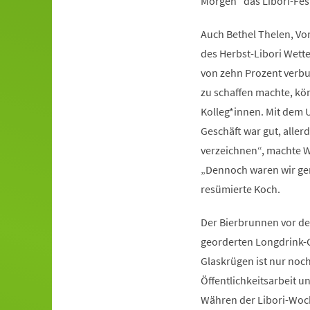
Morgen“ das Libori-Fes
Auch Bethel Thelen, Vor
des Herbst-Libori Wette
von zehn Prozent verbuc
zu schaffen machte, könn
Kolleg*innen. Mit dem 
Geschäft war gut, alle
verzeichnen“, machte Wi
„Dennoch waren wir ger
resümierte Koch.
Der Bierbrunnen vor de
georderten Longdrink-G
Glaskrügen ist nur noch
Öffentlichkeitsarbeit 
Währen der Libori-Woche