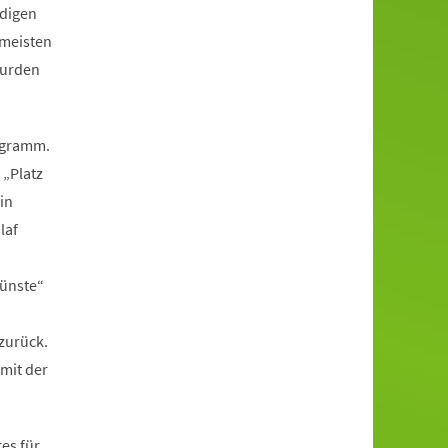
ndigen
 meisten
wurden
rogramm.
„Platz
in
laf
Künste“
i
zurück.
mit der
es für