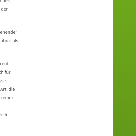
r des
 der
henende“
ibori als
freut
ch für
sse
Art, die
n einer
,
eich