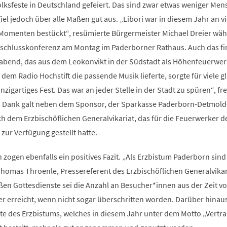
lksfeste in Deutschland gefeiert. Das sind zwar etwas weniger Men
fiel jedoch über alle Maßen gut aus. „Libori war in diesem Jahr an v
Momenten bestückt“, resümierte Bürgermeister Michael Dreier wäh
Abschlusskonferenz am Montag im Paderborner Rathaus. Auch das fi
bend, das aus dem Leokonvikt in der Südstadt als Höhenfeuerwer
em Radio Hochstift die passende Musik lieferte, sorgte für viele g
inzigartiges Fest. Das war an jeder Stelle in der Stadt zu spüren“, fr
n Dank galt neben dem Sponsor, der Sparkasse Paderborn-Detmold
h dem Erzbischöflichen Generalvikariat, das für die Feuerwerker d
zur Verfügung gestellt hatte.
n zogen ebenfalls ein positives Fazit. „Als Erzbistum Paderborn sind
Thomas Throenle, Pressereferent des Erzbischöflichen Generalvikar
en Gottesdienste sei die Anzahl an Besucher*innen aus der Zeit vo
 erreicht, wenn nicht sogar überschritten worden. Darüber hinaus
te des Erzbistums, welches in diesem Jahr unter dem Motto „Vertra