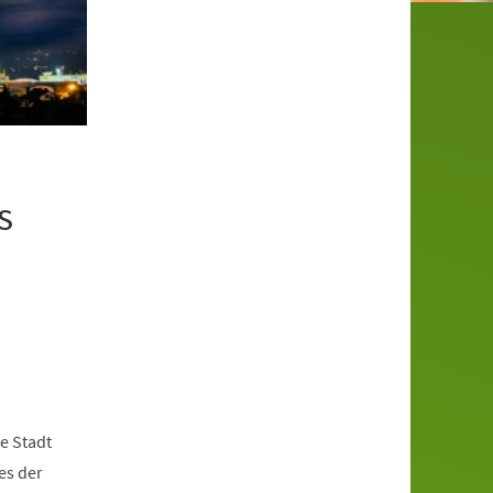
s
ie Stadt
es der