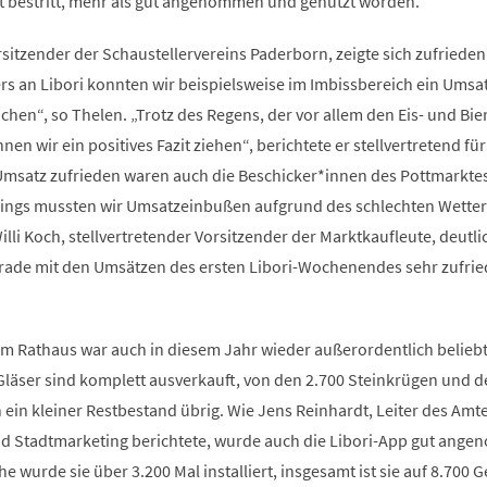
t bestritt, mehr als gut angenommen und genutzt worden.
sitzender der Schaustellervereins Paderborn, zeigte sich zufrieden.
rs an Libori konnten wir beispielsweise im Imbissbereich ein Umsa
hen“, so Thelen. „Trotz des Regens, der vor allem den Eis- und Bi
en wir ein positives Fazit ziehen“, berichtete er stellvertretend für
Umsatz zufrieden waren auch die Beschicker*innen des Pottmarktes
rdings mussten wir Umsatzeinbußen aufgrund des schlechten Wetter
lli Koch, stellvertretender Vorsitzender der Marktkaufleute, deutli
ade mit den Umsätzen des ersten Libori-Wochenendes sehr zufrie
m Rathaus war auch in diesem Jahr wieder außerordentlich beliebt
läser sind komplett ausverkauft, von den 2.700 Steinkrügen und d
 ein kleiner Restbestand übrig. Wie Jens Reinhardt, Leiter des Amte
und Stadtmarketing berichtete, wurde auch die Libori-App gut ang
 wurde sie über 3.200 Mal installiert, insgesamt ist sie auf 8.700 G