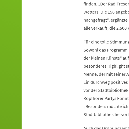
finden. „Der Rad-Treso
Wetters. Die 156 angeb
nachgefragt“, ergänzte 
alle verkauft, die 2.500
Für eine tolle Stimmun
Sowohl das Programm a
der kleinen Künste“ au
besonderes Highlight st
Menne, der mit seiner 
Ein durchweg positives 
vor der Stadtbibliothe
Kopfhörer Partys konnte
„Besonders möchte ich
Stadtbibliothek hervorh
Auch das Ordnungsamt d