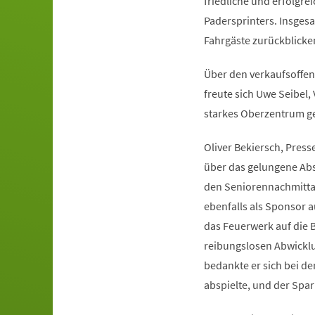
friedliche und erfolgre
Padersprinters. Insges
Fahrgäste zurückblicke
Über den verkaufsoffe
freute sich Uwe Seibel,
starkes Oberzentrum ge
Oliver Bekiersch, Pres
über das gelungene Abs
den Seniorennachmittag
ebenfalls als Sponsor au
das Feuerwerk auf die B
reibungslosen Abwickl
bedankte er sich bei de
abspielte, und der Spa