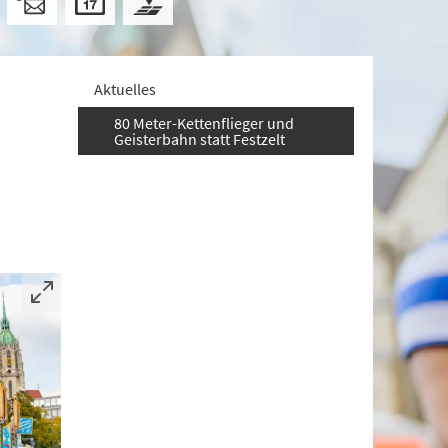
Aktuelles
80 Meter-Kettenflieger und
Geisterbahn statt Festzelt