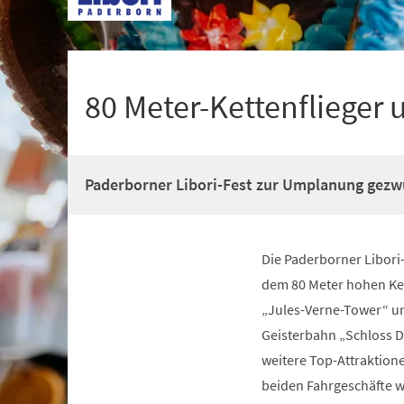
+
1
80 Meter-Kettenflieger u
Paderborner Libori-Fest zur Umplanung gez
Die Paderborner Libori
dem 80 Meter hohen Ket
„Jules-Verne-Tower“ u
Geisterbahn „Schloss D
weitere Top-Attraktione
beiden Fahrgeschäfte 