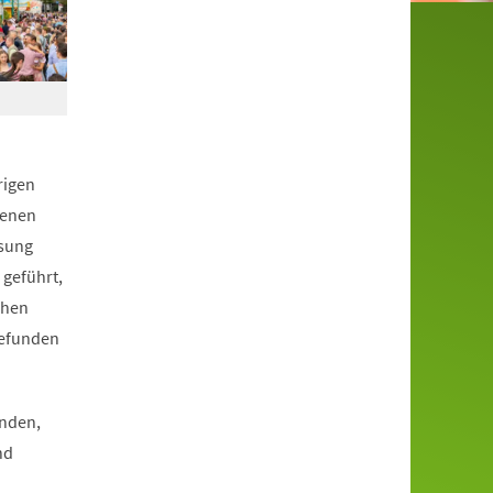
rigen
edenen
ssung
 geführt,
chen
gefunden
unden,
nd