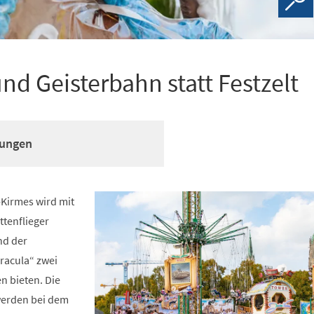
nd Geisterbahn statt Festzelt
wungen
-Kirmes wird mit
tenflieger
nd der
racula“ zwei
n bieten. Die
werden bei dem