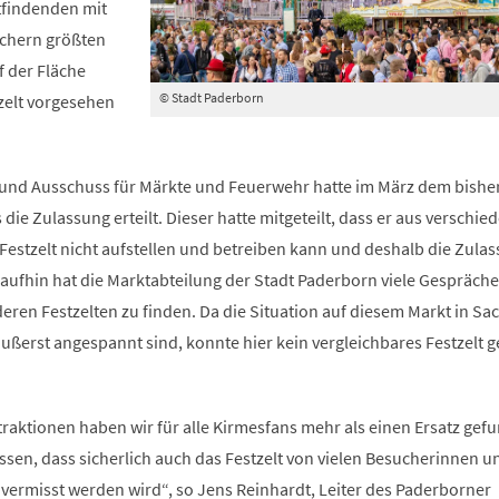
ttfindenden mit
uchern größten
f der Fläche
© Stadt Paderborn
tzelt vorgesehen
und Ausschuss für Märkte und Feuerwehr hatte im März dem bishe
 die Zulassung erteilt. Dieser hatte mitgeteilt, dass er aus verschi
estzelt nicht aufstellen und betreiben kann und deshalb die Zula
ufhin hat die Marktabteilung der Stadt Paderborn viele Gespräche
eren Festzelten zu finden. Da die Situation auf diesem Markt in Sa
ußerst angespannt sind, konnte hier kein vergleichbares Festzelt 
raktionen haben wir für alle Kirmesfans mehr als einen Ersatz gef
ssen, dass sicherlich auch das Festzelt von vielen Besucherinnen u
vermisst werden wird“, so Jens Reinhardt, Leiter des Paderborner