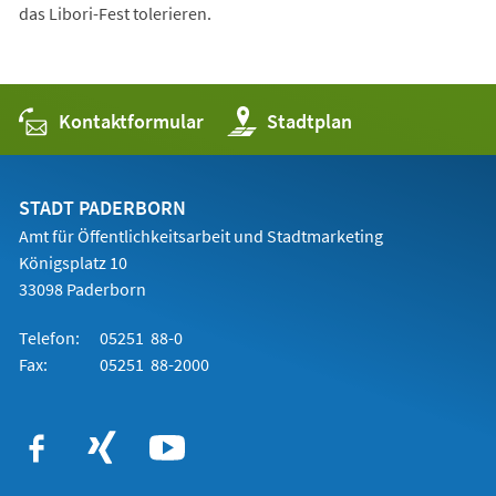
das Libori-Fest tolerieren.
Kontaktformular
(Öffnet
Stadtplan
in
einem
neuen
Tab)
STADT PADERBORN
Amt für Öffentlichkeitsarbeit und Stadtmarketing
Königsplatz 10
33098 Paderborn
Telefon:
05251 88-0
Fax:
05251 88-2000