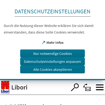
Inhalt anspringen
DATENSCHUTZEINSTELLUNGEN
Durch die Nutzung dieser Website erklären Sie sich damit
einverstanden, dass diese Seite Cookies verwendet.
(Öffnet
Mehr Infos
in
einem
Nur notwendige Cookies
neuen
Tab)
Datenschutzeinstellungen anpassen
Alle Cookies akzeptieren
Visuelle
Libori
Assistenzsoftware
öffnen.