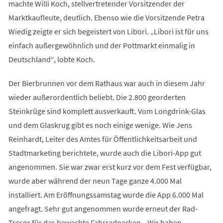
machte Willi Koch, stellvertretender Vorsitzender der
Marktkaufleute, deutlich. Ebenso wie die Vorsitzende Petra
Wiedig zeigte er sich begeistert von Libori. „Libori ist für uns
einfach außergewöhnlich und der Pottmarkt einmalig in
Deutschland“, lobte Koch.
Der Bierbrunnen vor dem Rathaus war auch in diesem Jahr
wieder außerordentlich beliebt. Die 2.800 georderten
Steinkrüge sind komplett ausverkauft. Vom Longdrink-Glas
und dem Glaskrug gibt es noch einige wenige. Wie Jens
Reinhardt, Leiter des Amtes für Öffentlichkeitsarbeit und
Stadtmarketing berichtete, wurde auch die Libori-App gut
angenommen. Sie war zwar erst kurz vor dem Fest verfügbar,
wurde aber während der neun Tage ganze 4.000 Mal
installiert. Am Eröffnungssamstag wurde die App 6.000 Mal
angefragt. Sehr gut angenommen wurde erneut der Rad-
Tresor für das bewachte Fahrradparken. „Wir haben