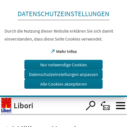
Inhalt anspringen
DATENSCHUTZEINSTELLUNGEN
Durch die Nutzung dieser Website erklären Sie sich damit
einverstanden, dass diese Seite Cookies verwendet.
(Öffnet
Mehr Infos
in
einem
Nur notwendige Cookies
neuen
Tab)
Datenschutzeinstellungen anpassen
Alle Cookies akzeptieren
Visuelle
Libori
Assistenzsoftware
öffnen.