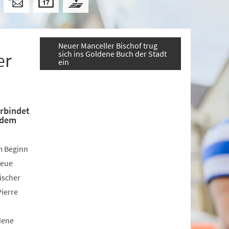
Neuer Manceller Bischof trug
sich ins Goldene Buch der Stadt
er
ein
erbindet
 dem
m Beginn
neue
ischer
Pierre
dene