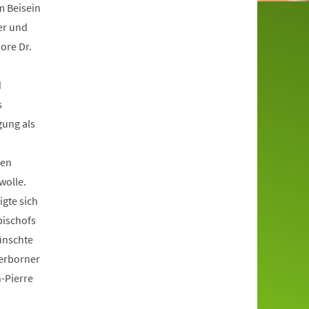
m Beisein
er und
ore Dr.
d
s
gung als
den
wolle.
igte sich
bischofs
ünschte
derborner
n-Pierre