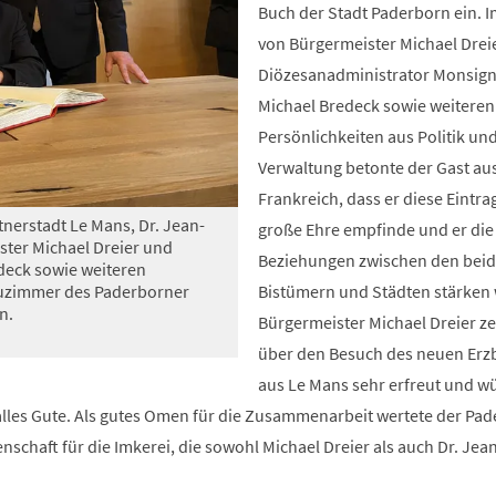
Buch der Stadt Paderborn ein. I
von Bürgermeister Michael Drei
Diözesanadministrator Monsign
Michael Bredeck sowie weiteren
Persönlichkeiten aus Politik un
Verwaltung betonte der Gast au
Frankreich, dass er diese Eintra
nerstadt Le Mans, Dr. Jean-
große Ehre empfinde und er die
ister Michael Dreier und
Beziehungen zwischen den bei
deck sowie weiteren
rauzimmer des Paderborner
Bistümern und Städten stärken 
n.
Bürgermeister Michael Dreier ze
über den Besuch des neuen Erz
aus Le Mans sehr erfreut und w
 alles Gute. Als gutes Omen für die Zusammenarbeit wertete der Pa
nschaft für die Imkerei, die sowohl Michael Dreier als auch Dr. Jea