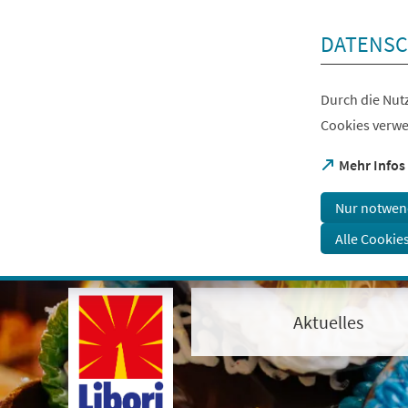
Inhalt anspringen
DATENSC
Durch die Nutz
Cookies verwe
(Öffnet
Mehr Infos
in
einem
Nur notwen
neuen
Tab)
Alle Cookie
Visuelle
Assistenzsoftware
öffnen.
Aktuelles
Mit
der
Tastatur
erreichbar
über
ALT