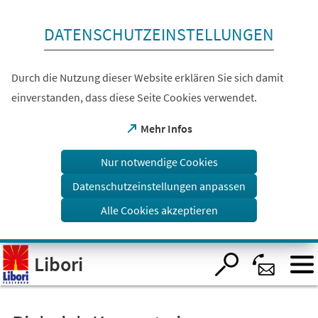
Inhalt anspringen
DATENSCHUTZEINSTELLUNGEN
Durch die Nutzung dieser Website erklären Sie sich damit
einverstanden, dass diese Seite Cookies verwendet.
(Öffnet
Mehr Infos
in
einem
Nur notwendige Cookies
neuen
Tab)
Datenschutzeinstellungen anpassen
Alle Cookies akzeptieren
Visuelle
Libori
Assistenzsoftware
öffnen.