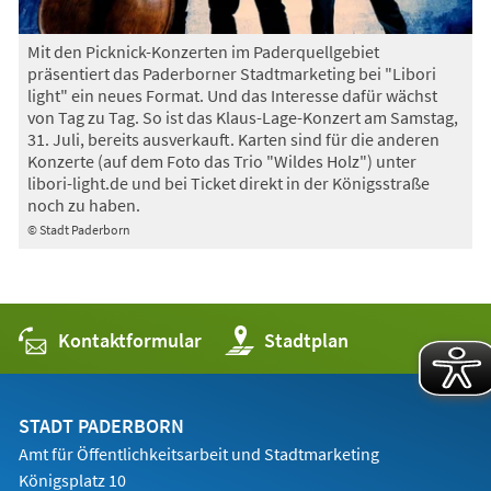
Mit den Picknick-Konzerten im Paderquellgebiet
präsentiert das Paderborner Stadtmarketing bei "Libori
light" ein neues Format. Und das Interesse dafür wächst
von Tag zu Tag. So ist das Klaus-Lage-Konzert am Samstag,
31. Juli, bereits ausverkauft. Karten sind für die anderen
Konzerte (auf dem Foto das Trio "Wildes Holz") unter
libori-light.de und bei Ticket direkt in der Königsstraße
noch zu haben.
© Stadt Paderborn
Kontaktformular
(Öffnet
Stadtplan
in
einem
neuen
Tab)
STADT PADERBORN
Amt für Öffentlichkeitsarbeit und Stadtmarketing
Königsplatz 10