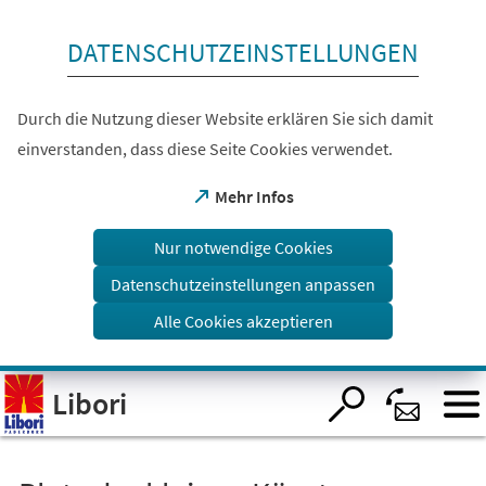
Inhalt anspringen
DATENSCHUTZEINSTELLUNGEN
Durch die Nutzung dieser Website erklären Sie sich damit
einverstanden, dass diese Seite Cookies verwendet.
(Öffnet
Mehr Infos
in
einem
Nur notwendige Cookies
neuen
Tab)
Datenschutzeinstellungen anpassen
Alle Cookies akzeptieren
Visuelle
Libori
Assistenzsoftware
öffnen.