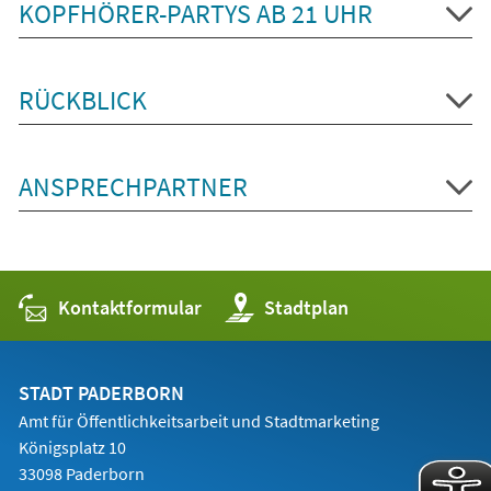
KOPFHÖRER-PARTYS AB 21 UHR
RÜCKBLICK
ANSPRECHPARTNER
Kontaktformular
(Öffnet
Stadtplan
in
einem
neuen
Tab)
STADT PADERBORN
Amt für Öffentlichkeitsarbeit und Stadtmarketing
Königsplatz 10
33098 Paderborn