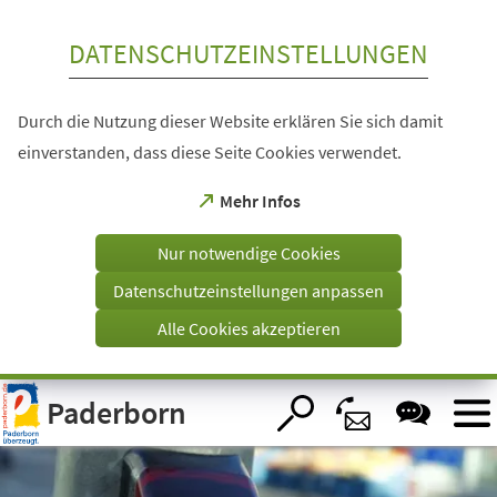
Inhalt anspringen
DATENSCHUTZEINSTELLUNGEN
Durch die Nutzung dieser Website erklären Sie sich damit
einverstanden, dass diese Seite Cookies verwendet.
(Öffnet
Mehr Infos
in
einem
Nur notwendige Cookies
neuen
Tab)
Datenschutzeinstellungen anpassen
Alle Cookies akzeptieren
Visuelle
Paderborn
Assistenzsoftware
öffnen.