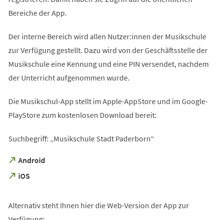
Bereiche der App.
Der interne Bereich wird allen Nutzer:innen der Musikschule
zur Verfügung gestellt. Dazu wird von der Geschäftsstelle der
Musikschule eine Kennung und eine PIN versendet, nachdem
der Unterricht aufgenommen wurde.
Die Musikschul-App stellt im Apple-AppStore und im Google-
PlayStore zum kostenlosen Download bereit:
Suchbegriff: „Musikschule Stadt Paderborn“
(Öffnet
Android
in
(Öffnet
iOS
einem
in
neuen
einem
Tab)
neuen
Alternativ steht Ihnen hier die Web-Version der App zur
Tab)
Verfügung: