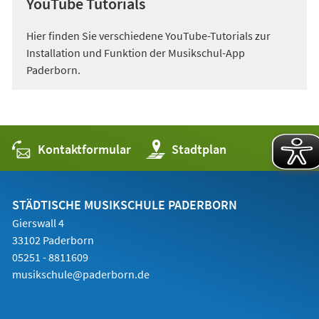
YouTube Tutorials
Hier finden Sie verschiedene YouTube-Tutorials zur
Installation und Funktion der Musikschul-App
Paderborn.
Kontaktformular
(Öffnet
Stadtplan
in
einem
neuen
Tab)
STÄDTISCHE MUSIKSCHULE PADERBORN
Gierswall 4
33102 Paderborn
05251 - 8811609
musikschule@paderborn.de