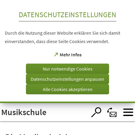
Inhalt anspringen
DATENSCHUTZEINSTELLUNGEN
Durch die Nutzung dieser Website erklären Sie sich damit
einverstanden, dass diese Seite Cookies verwendet.
(Öffnet
Mehr Infos
in
einem
Nur notwendige Cookies
neuen
Tab)
Datenschutzeinstellungen anpassen
Alle Cookies akzeptieren
Visuelle
Musikschule
Assistenzsoftware
öffnen.