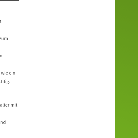
s
 zum
an
 wie ein
htig.
alter mit
und