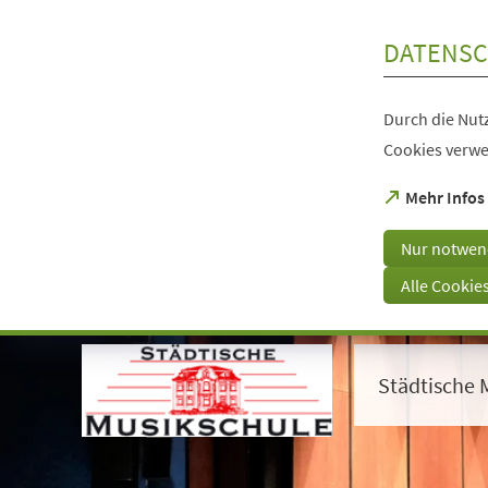
Inhalt anspringen
DATENSC
Durch die Nutz
Cookies verwe
(Öffnet
Mehr Infos
in
einem
Nur notwen
neuen
Tab)
Alle Cookie
Visuelle
Assistenzsoftware
öffnen.
Städtische 
Mit
der
Tastatur
erreichbar
über
ALT