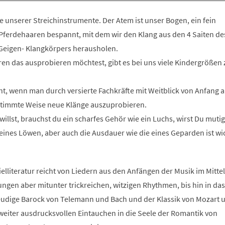
ste unserer Streichinstrumente. Der Atem ist unser Bogen, ein fein
 Pferdehaaren bespannt, mit dem wir den Klang aus den 4 Saiten de
 Geigen- Klangkörpers herausholen.
en das ausprobieren möchtest, gibt es bei uns viele Kindergrößen
icht, wenn man durch versierte Fachkräfte mit Weitblick von Anfang 
stimmte Weise neue Klänge auszuprobieren.
illst, brauchst du ein scharfes Gehör wie ein Luchs, wirst Du mutig
 eines Löwen, aber auch die Ausdauer wie die eines Geparden ist wic
elliteratur reicht von Liedern aus den Anfängen der Musik im Mittel
ngen aber mitunter trickreichen, witzigen Rhythmen, bis hin in das
reudige Barock von Telemann und Bach und der Klassik von Mozart 
iter ausdrucksvollen Eintauchen in die Seele der Romantik von