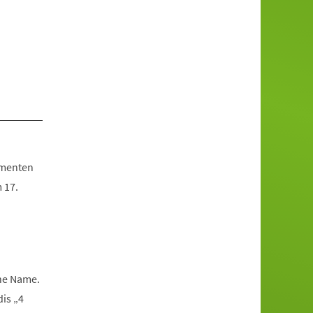
umenten
 17.
che Name.
is „4