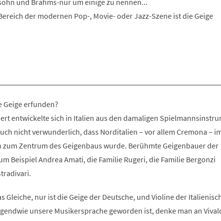
sohn und Brahms-nur um einige zu nennen...
Bereich der modernen Pop-, Movie- oder Jazz-Szene ist die Geige
 Geige erfunden?
ert entwickelte sich in Italien aus den damaligen Spielmannsinstr
 auch nicht verwunderlich, dass Norditalien – vor allem Cremona – im
ch zum Zentrum des Geigenbaus wurde. Berühmte Geigenbauer der
m Beispiel Andrea Amati, die Familie Rugeri, die Familie Bergonzi
tradivari.
as Gleiche, nur ist die Geige der Deutsche, und Violine der Italienis
 irgendwie unsere Musikersprache geworden ist, denke man an Vivald