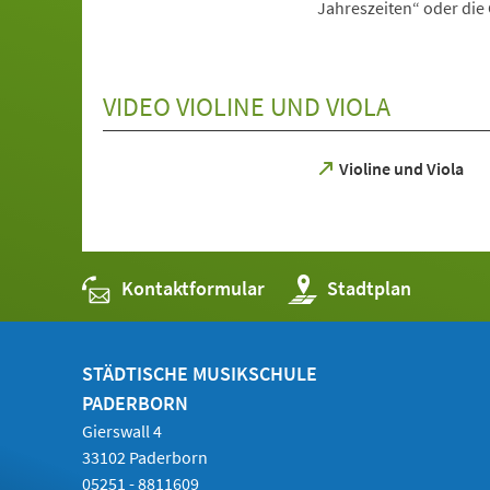
Jahreszeiten“ oder die
VIDEO VIOLINE UND VIOLA
(Öffnet
Violine und Viola
in
einem
neuen
Tab)
Kontaktformular
(Öffnet
Stadtplan
in
einem
neuen
Tab)
STÄDTISCHE MUSIKSCHULE
PADERBORN
Gierswall 4
33102 Paderborn
05251 - 8811609