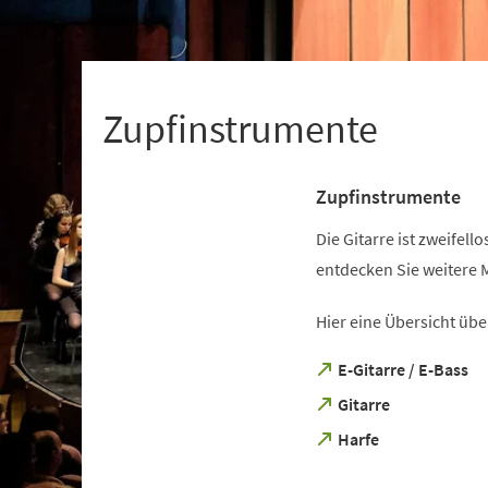
+
1
Zupfinstrumente
Zupfinstrumente
Die Gitarre ist zweifell
entdecken Sie weitere M
Hier eine Übersicht übe
(Öffnet
E-Gitarre / E-Bass
in
(Öffnet
Gitarre
einem
in
neuen
(Öffnet
Harfe
einem
Tab)
in
neuen
einem