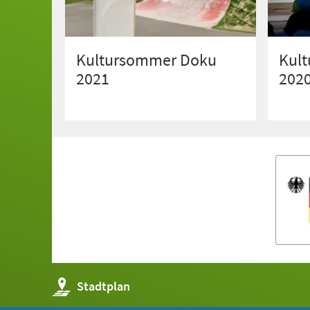
Kultursommer Doku
Kul
2021
202
(Öffnet
Stadtplan
in