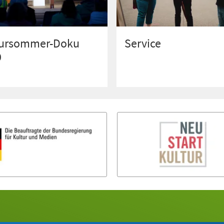
tursommer-Doku
Service
0