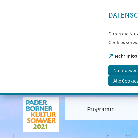
Inhalt anspringen
DATENSC
Durch die Nutz
Cookies verwe
(Öffnet
Mehr Infos
in
einem
Nur notwen
neuen
Tab)
Alle Cookie
Visuelle
Assistenzsoftware
öffnen.
Programm
Mit
der
Tastatur
erreichbar
über
ALT