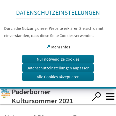
Inhalt anspringen
DATENSCHUTZEINSTELLUNGEN
Durch die Nutzung dieser Website erklären Sie sich damit
einverstanden, dass diese Seite Cookies verwendet.
(Öffnet
Mehr Infos
in
einem
Nur notwendige Cookies
neuen
Tab)
Datenschutzeinstellungen anpassen
Alle Cookies akzeptieren
Paderborner
Visuelle
Assistenzsoftware
öffnen.
Kultursommer 2021