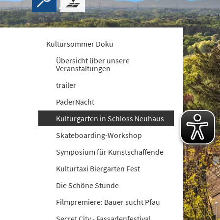
Kultursommer Doku
Übersicht über unsere
Veranstaltungen
trailer
PaderNacht
Kulturgarten in Schloss Neuhaus
Skateboarding-Workshop
Symposium für Kunstschaffende
Kulturtaxi Biergarten Fest
Die Schöne Stunde
Filmpremiere: Bauer sucht Pfau
Secret City - Fassadenfestival