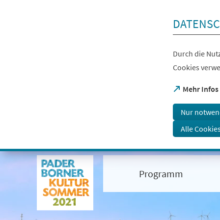
Inhalt anspringen
DATENSC
Durch die Nutz
Cookies verwe
(Öffnet
Mehr Infos
in
einem
Nur notwen
neuen
Tab)
Alle Cookie
Visuelle
Assistenzsoftware
öffnen.
Programm
Mit
der
Tastatur
erreichbar
über
ALT