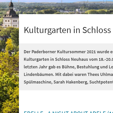
+
1
Kulturgarten in Schlos
Der Paderborner Kultursommer 2021 wurde er
Kulturgarten in Schloss Neuhaus vom 18.-20.
letzten Jahr gab es Bühne, Bestuhlung und L
Lindenbäumen. Mit dabei waren Thees Uhlman
Spülmaschine, Sarah Hakenberg, Suchtpotenti