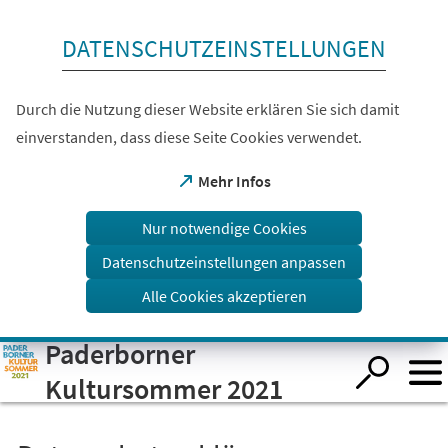
Inhalt anspringen
DATENSCHUTZEINSTELLUNGEN
Durch die Nutzung dieser Website erklären Sie sich damit
einverstanden, dass diese Seite Cookies verwendet.
(Öffnet
Mehr Infos
in
einem
Nur notwendige Cookies
neuen
Tab)
Datenschutzeinstellungen anpassen
Alle Cookies akzeptieren
Paderborner
Visuelle
Assistenzsoftware
öffnen.
Kultursommer 2021