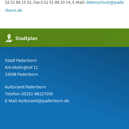
52 51 88 15 92, Fax 0 52 51 88 20 14, E-Mail:
datenschutz
pade
rborn
de
(Öffnet
Stadtplan
in
einem
neuen
Tab)
Stadt Paderborn
Am Abdinghof 11
33098 Paderborn
Kulturamt Paderborn
Telefon: 05251-88127595
E-Mail: kulturamt@paderborn.de