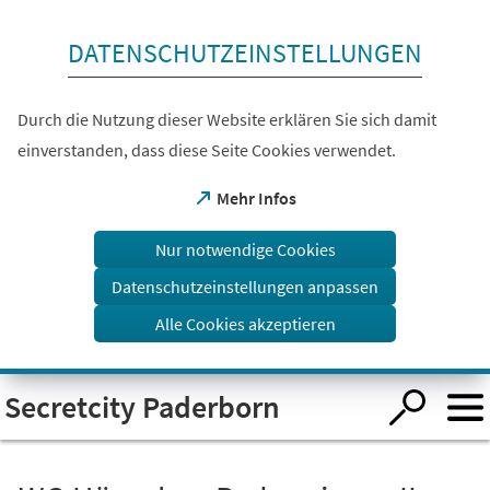
Inhalt anspringen
DATENSCHUTZEINSTELLUNGEN
Durch die Nutzung dieser Website erklären Sie sich damit
einverstanden, dass diese Seite Cookies verwendet.
(Öffnet
Mehr Infos
in
einem
Nur notwendige Cookies
neuen
Tab)
Datenschutzeinstellungen anpassen
Alle Cookies akzeptieren
Visuelle
Secretcity Paderborn
Assistenzsoftware
öffnen.