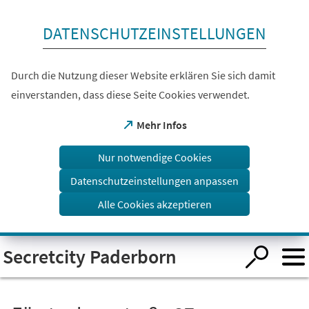
Inhalt anspringen
DATENSCHUTZEINSTELLUNGEN
Durch die Nutzung dieser Website erklären Sie sich damit
einverstanden, dass diese Seite Cookies verwendet.
(Öffnet
Mehr Infos
in
einem
Nur notwendige Cookies
neuen
Tab)
Datenschutzeinstellungen anpassen
Alle Cookies akzeptieren
Visuelle
Secretcity Paderborn
Assistenzsoftware
öffnen.