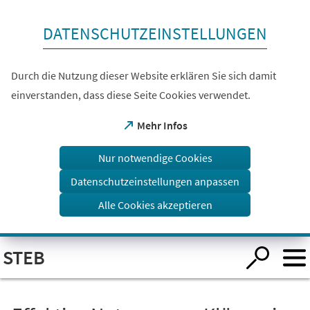
Inhalt anspringen
DATENSCHUTZEINSTELLUNGEN
Durch die Nutzung dieser Website erklären Sie sich damit
einverstanden, dass diese Seite Cookies verwendet.
(Öffnet
Mehr Infos
in
einem
Nur notwendige Cookies
neuen
Tab)
Datenschutzeinstellungen anpassen
Alle Cookies akzeptieren
Visuelle
STEB
Assistenzsoftware
öffnen.