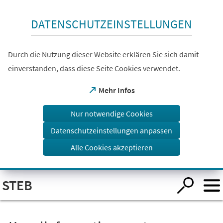
Inhalt anspringen
DATENSCHUTZEINSTELLUNGEN
Durch die Nutzung dieser Website erklären Sie sich damit
einverstanden, dass diese Seite Cookies verwendet.
(Öffnet
Mehr Infos
in
einem
Nur notwendige Cookies
neuen
Tab)
Datenschutzeinstellungen anpassen
Alle Cookies akzeptieren
Visuelle
STEB
Assistenzsoftware
öffnen.