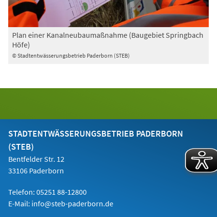
Plan einer Kanalneubaumaßnahme (Baugebiet Springbach
Höfe)
© Stadtentwässerungsbetrieb Paderborn (STEB)
STADTENTWÄSSERUNGSBETRIEB PADERBORN
(STEB)
Bentfelder Str. 12
33106 Paderborn
Telefon: 05251 88-12800
E-Mail:
info@steb-paderborn.de