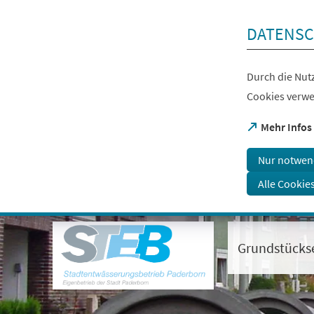
Inhalt anspringen
DATENSC
Durch die Nutz
Cookies verwe
(Öffnet
Mehr Infos
in
einem
Nur notwen
neuen
Tab)
Alle Cookie
Visuelle
Assistenzsoftware
öffnen.
Grundstücks
Mit
der
Tastatur
erreichbar
über
ALT