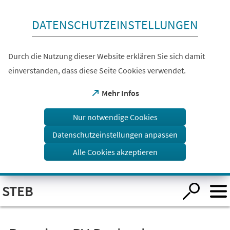
Inhalt anspringen
DATENSCHUTZEINSTELLUNGEN
Durch die Nutzung dieser Website erklären Sie sich damit
einverstanden, dass diese Seite Cookies verwendet.
(Öffnet
Mehr Infos
in
einem
Nur notwendige Cookies
neuen
Tab)
Datenschutzeinstellungen anpassen
Alle Cookies akzeptieren
Visuelle
STEB
Assistenzsoftware
öffnen.