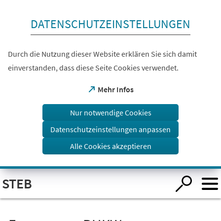
Inhalt anspringen
DATENSCHUTZEINSTELLUNGEN
Durch die Nutzung dieser Website erklären Sie sich damit
einverstanden, dass diese Seite Cookies verwendet.
(Öffnet
Mehr Infos
in
einem
Nur notwendige Cookies
neuen
Tab)
Datenschutzeinstellungen anpassen
Alle Cookies akzeptieren
Visuelle
STEB
Assistenzsoftware
öffnen.